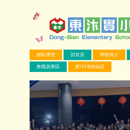
跳
到
主
要
內
容
區
網站導覽
回首頁
學校簡介
教職員專區
東汴FB粉絲頁